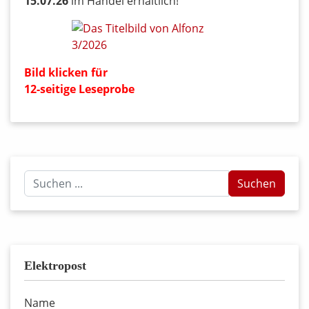
15.07.26
im Handel erhältlich!
Bild klicken für
12-seitige Leseprobe
Suchen
Suchen
...
Elektropost
Name