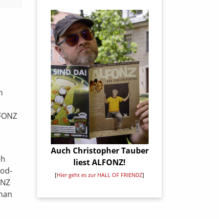
n
LFONZ
Auch Christopher Tauber
ch
liest ALFONZ!
ood-
[
Hier geht es zur HALL OF FRIENDZ
]
ONZ
oman