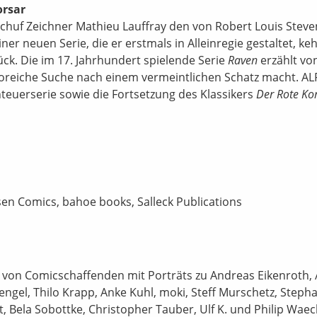
orsar
chuf Zeichner Mathieu Lauffray den von Robert Louis Stev
einer neuen Serie, die er erstmals in Alleinregie gestaltet, ke
k. Die im 17. Jahrhundert spielende Serie
Raven
erzählt vo
sikoreiche Suche nach einem vermeintlichen Schatz macht. A
nteuerserie sowie die Fortsetzung des Klassikers
Der Rote Ko
sen Comics, bahoe books, Salleck Publications
 von Comicschaffenden mit Porträts zu Andreas Eikenroth,
engel, Thilo Krapp, Anke Kuhl, moki, Steff Murschetz, Steph
 Bela Sobottke, Christopher Tauber, Ulf K. und Philip Waec