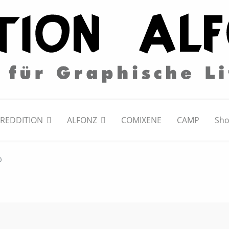
REDDITION
ALFONZ
COMIXENE
CAMP
Sh
0