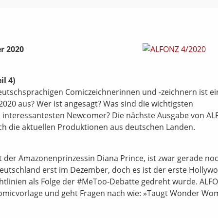
r 2020
l 4)
eutschsprachigen Comiczeichnerinnen und -zeichnern ist ei
2020 aus? Wer ist angesagt? Was sind die wichtigsten
e interessantesten Newcomer? Die nächste Ausgabe von A
rch die aktuellen Produktionen aus deutschen Landen.
it der Amazonenprinzessin Diana Prince, ist zwar gerade no
eutschland erst im Dezember, doch es ist der erste Hollyw
chtlinien als Folge der #MeToo-Debatte gedreht wurde. ALF
er Comicvorlage und geht Fragen nach wie: »Taugt Wonder W