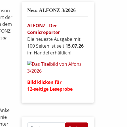
Neu: ALFONZ 3/2026
enson
hrt der
n dem
ALFONZ - Der
LFONZ
Comicreporter
rsar
Die neueste Ausgabe mit
100 Seiten ist seit
15.07.26
im Handel erhältlich!
Bild klicken für
12-seitige Leseprobe
 Anke
anie
hter
Suchen