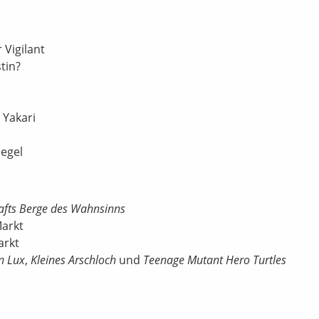
 Vigilant
tin?
 Yakari
Segel
rafts Berge des Wahnsinns
Markt
arkt
n Lux
,
Kleines Arschloch
und
Teenage Mutant Hero Turtles