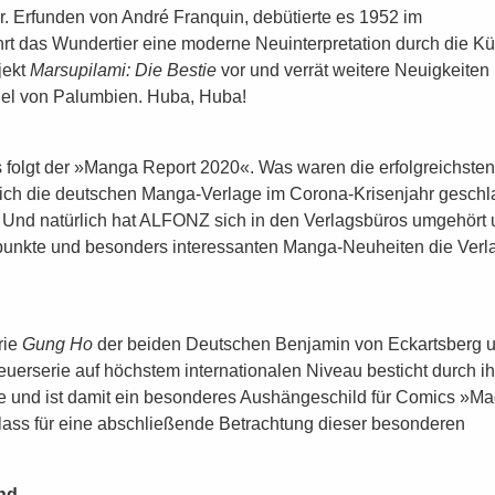
er. Erfunden von André Franquin, debütierte es 1952 im
ährt das Wundertier eine moderne Neuinterpretation durch die Kü
jekt
Marsupilami: Die Bestie
vor und verrät weitere Neuigkeiten
el von Palumbien. Huba, Huba!
s folgt der »Manga Report 2020«. Was waren die erfolgreichsten
ich die deutschen Manga-Verlage im Corona-Krisenjahr gesch
. Und natürlich hat ALFONZ sich in den Verlagsbüros umgehört 
nkte und besonders interessanten Manga-Neuheiten die Verla
rie
Gung Ho
der beiden Deutschen Benjamin von Eckartsberg 
rserie auf höchstem internationalen Niveau besticht durch ih
e und ist damit ein besonderes Aushängeschild für Comics »Ma
ss für eine abschließende Betrachtung dieser besonderen
nd