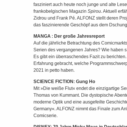
fasziniert auch heute noch junge und alte Les
frankobelgischen Magazin
Spirou
. Aktuell erf
Zidrou und Frank Pé. ALFONZ stellt deren Pro
das faszinierende Geschöpf aus dem Dschung
MANGA : Der große Jahresreport
Auf die jährliche Betrachtung des Comicmarkt
Serien des vergangenen Jahres? Wie haben s
Es gibt ein überraschendes Fazit zu berichten
Erfahrung gebracht, welche Programmschwerpu
2021 in petto haben.
SCIENCE FICTION: Gung Ho
Mit »Die weiße Flut« endet die einzigartige Se
Thomas von Kummant. Die dystopische Abenteue
moderne Optik und eine ausgefeilte Geschicht
Germany«. ALFONZ nimmt das Finale zum Anla
Comicserie.
DISNEY: 70 Jahre Micky Maus in Deutschla