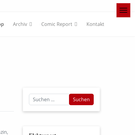
op
Archiv
Comic Report
Kontakt
Suchen
Suchen
...
zin,