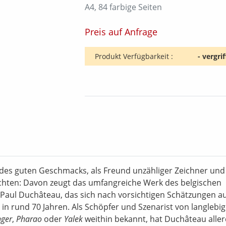
A4, 84 farbige Seiten
Preis auf Anfrage
Produkt Verfügbarkeit :
- vergrif
 des guten Geschmacks, als Freund unzähliger Zeichner und
hichten: Davon zeugt das umfangreiche Werk des belgischen
-Paul Duchâteau, das sich nach vorsichtigen Schätzungen a
in rund 70 Jahren. Als Schöpfer und Szenarist von langlebi
nger
,
Pharao
oder
Yalek
weithin bekannt, hat Duchâteau aller