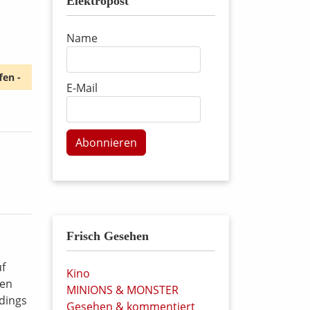
Elektropost
Name
fen -
E-Mail
Abonnieren
Frisch Gesehen
uf
Kino
gen
MINIONS & MONSTER
dings
Gesehen & kommentiert