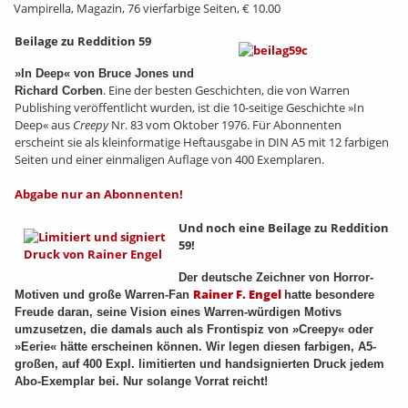
Vampirella, Magazin, 76 vierfarbige Seiten, € 10.00
Beilage zu Reddition 59
»In Deep« von Bruce Jones und
. Eine der besten Geschichten, die von Warren
Richard Corben
Publishing veröffentlicht wurden, ist die 10-seitige Geschichte »In
Deep« aus
Creepy
Nr. 83 vom Oktober 1976. Für Abonnenten
erscheint sie als kleinformatige Heftausgabe in DIN A5 mit 12 farbigen
Seiten und einer einmaligen Auflage von 400 Exemplaren.
Abgabe nur an Abonnenten!
Und noch eine Beilage zu Reddition
59!
Der deutsche Zeichner von Horror-
Rainer F. Engel
Motiven und große Warren-Fan
hatte besondere
Freude daran, seine Vision eines Warren-würdigen Motivs
umzusetzen, die damals auch als Frontispiz von »Creepy« oder
»Eerie« hätte erscheinen können. Wir legen diesen farbigen, A5-
großen, auf 400 Expl. limitierten und handsignierten Druck jedem
Abo-Exemplar bei. Nur solange Vorrat reicht!