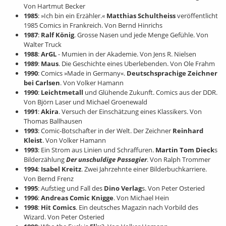
Von Hartmut Becker
1985
: »Ich bin ein Erzähler.«
Matthias Schultheiss
veröffentlicht
1985 Comics in Frankreich. Von Bernd Hinrichs
1987
:
Ralf König
. Grosse Nasen und jede Menge Gefühle. Von
Walter Truck
1988
:
ArGL
- Mumien in der Akademie. Von Jens R. Nielsen
1989
:
Maus
. Die Geschichte eines Uberlebenden. Von Ole Frahm
1990
: Comics »Made in Germany«.
Deutschsprachige Zeichner
bei Carlsen
. Von Volker Hamann
1990
:
Leichtmetall
und Glühende Zukunft. Comics aus der DDR.
Von Björn Laser und Michael Groenewald
1991
:
Akira
. Versuch der Einschätzung eines Klassikers. Von
Thomas Ballhausen
1993
: Comic-Botschafter in der Welt. Der Zeichner
Reinhard
Kleist
. Von Volker Hamann
1993
: Ein Strom aus Linien und Schraffuren.
Martin Tom Dieck
s
Bilderzählung
Der unschuldige Passagier
. Von Ralph Trommer
1994
:
Isabel Kreitz
. Zwei Jahrzehnte einer Bilderbuchkarriere.
Von Bernd Frenz
1995
: Aufstieg und Fall des
Dino Verlag
s. Von Peter Osteried
1996
:
Andreas Comic Knigge
. Von Michael Hein
1998
:
Hit Comics
. Ein deutsches Magazin nach Vorbild des
Wizard. Von Peter Osteried