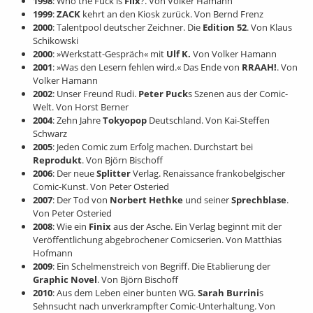
1998
: Who the Fuck is
Flix
?. Von Volker Hamann
1999
:
ZACK
kehrt an den Kiosk zurück. Von Bernd Frenz
2000
: Talentpool deutscher Zeichner. Die
Edition 52
. Von Klaus
Schikowski
2000
: »Werkstatt-Gespräch« mit
Ulf K.
Von Volker Hamann
2001
: »Was den Lesern fehlen wird.« Das Ende von
RRAAH!
. Von
Volker Hamann
2002
: Unser Freund Rudi.
Peter Puck
s Szenen aus der Comic-
Welt. Von Horst Berner
2004
: Zehn Jahre
Tokyopop
Deutschland. Von Kai-Steffen
Schwarz
2005
: Jeden Comic zum Erfolg machen. Durchstart bei
Reprodukt
. Von Björn Bischoff
2006
: Der neue
Splitter
Verlag. Renaissance frankobelgischer
Comic-Kunst. Von Peter Osteried
2007
: Der Tod von
Norbert Hethke
und seiner
Sprechblase
.
Von Peter Osteried
2008
: Wie ein
Finix
aus der Asche. Ein Verlag beginnt mit der
Veröffentlichung abgebrochener Comicserien. Von Matthias
Hofmann
2009
: Ein Schelmenstreich von Begriff. Die Etablierung der
Graphic Novel
. Von Björn Bischoff
2010
: Aus dem Leben einer bunten WG.
Sarah Burrini
s
Sehnsucht nach unverkrampfter Comic-Unterhaltung. Von