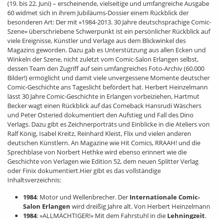
(19. bis 22. Juni) – erscheinende, vielseitige und umfangreiche Ausgabe
60 widmet sich in ihrem Jubiläums-Dossier einem Rückblick der
besonderen Art: Der mit »1984-2013. 30 Jahre deutschsprachige Comic-
Szene« überschriebene Schwerpunkt ist ein persönlicher Rückblick auf
viele Ereignisse, Künstler und Verlage aus dem Blickwinkel des
Magazins geworden. Dazu gab es Unterstützung aus allen Ecken und
Winkeln der Szene, nicht zuletzt vom Comic-Salon Erlangen selbst,
dessen Team den Zugriff auf sein umfangreiches Foto-Archiv (60.000
Bilder!) ermöglicht und damit viele unvergessene Momente deutscher
Comic-Geschichte ans Tageslicht befördert hat. Herbert Heinzelmann
lässt 30 Jahre Comic-Geschichte in Erlangen vorbeiziehen, Hartmut
Becker wagt einen Rückblick auf das Comeback Hansrudi Wäschers
und Peter Osteried dokumentiert den Aufstieg und Fall des Dino
Verlags. Dazu gibt es Zeichnerporträts und Einblicke in die Ateliers von
Ralf König, Isabel Kreitz, Reinhard Kleist, Flix und vielen anderen
deutschen Künstlern. An Magazine wie Hit Comics, RRAAH! und die
Sprechblase von Norbert Hethke wird ebenso erinnert wie die
Geschichte von Verlagen wie Edition 52, dem neuen Splitter Verlag
oder Finix dokumentiert.Hier gibt es das vollständige
Inhaltsverzeichnis:
1984
: Motor und Wellenbrecher. Der
Internationale Comic-
Salon Erlangen
wird dreißig Jahre alt. Von Herbert Heinzelmann
1984
: »ALLMÄCHTIGER!« Mit dem Fahrstuhl in die
Lehningzeit
.