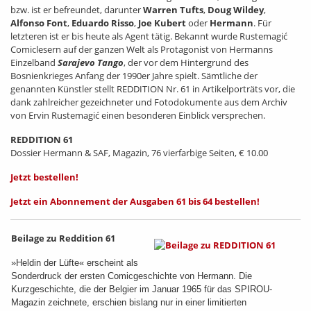
bzw. ist er befreundet, darunter
Warren Tufts
,
Doug Wildey
,
Alfonso Font
,
Eduardo Risso
,
Joe Kubert
oder
Hermann
. Für
letzteren ist er bis heute als Agent tätig. Bekannt wurde Rustemagić
Comiclesern auf der ganzen Welt als Protagonist von Hermanns
Einzelband
Sarajevo Tango
, der vor dem Hintergrund des
Bosnienkrieges Anfang der 1990er Jahre spielt. Sämtliche der
genannten Künstler stellt REDDITION Nr. 61 in Artikelporträts vor, die
dank zahlreicher gezeichneter und Fotodokumente aus dem Archiv
von Ervin Rustemagić einen besonderen Einblick versprechen.
REDDITION 61
Dossier Hermann & SAF, Magazin, 76 vierfarbige Seiten, € 10.00
Jetzt bestellen!
Jetzt ein Abonnement der Ausgaben 61 bis 64 bestellen!
Beilage zu Reddition 61
»Heldin der Lüfte« erscheint als
Sonderdruck der ersten Comicgeschichte von Hermann. Die
Kurzgeschichte, die der Belgier im Januar 1965 für das SPIROU-
Magazin zeichnete, erschien bislang nur in einer limitierten