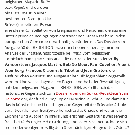
belgischen Magazin
Tintin
bzw.
Kuifje
), und darüber
hinaus zumeist in einer
bestimmten Stadt (na klar:
Brüssel) arbeiteten. Es war
eine ideale Konstellation von Ereignissen und Personen, die aus einer
unter optimalen Bedingungen entstandenen Kreativität heraus den
europäischen Comicmarkt nachhaltig veränderten. Das Dossier von
Ausgabe 58 der REDDITION präsentiert neben einer allgemeinen
Analyse der Entstehungsprozesse bei
Tintin
vom belgischen
Comicfachmann Jean Smits auch die Porträts der Künstler
Willy
Vandersteen
,
Jacques Martin
,
Bob De Moor
,
Paul Cuvelier
,
Albert
Weinberg
,
Francois Craenhals
,
Tibet
und
Jean Graton
, die in
ausführlichen Porträts und ausgewählten Bibliographien vorgestellt
werden. Und wir schlagen einen Bogen innerhalb der Beschäftigung
mit dem belgischen Magazin in REDDITION; es stellt auch das
historische Gegenstück zum
Dossier über den
Spirou
-Redakteur Yvan
Delporte
dar, der für die Prägung der Marcinelle-Schule und damit für
das in künstlerischer Hinsicht genaue Gegenteil der Brüsseler Schule
verantwortlich war. Bei
Spirou
herrschte das Chaos und waren die
Zeichner und Autoren in ihrer künstlerischen Gestaltung weitgehend
frei – bei
Tintin
regierte die Ordnung, und jeder Zeichner ordnete sich
mehr oder weniger freiwillig dem übermächtigen Hergé unter. Oder...?