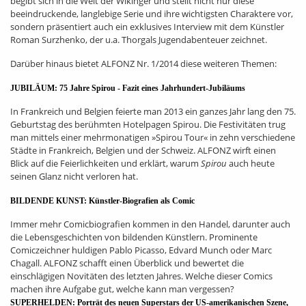
begibt sich in die Welt der Wikinger und stellt nicht nur diese
beeindruckende, langlebige Serie und ihre wichtigsten Charaktere vor,
sondern präsentiert auch ein exklusives Interview mit dem Künstler
Roman Surzhenko, der u.a. Thorgals Jugendabenteuer zeichnet.
Darüber hinaus bietet ALFONZ Nr. 1/2014 diese weiteren Themen:
JUBILÄUM: 75 Jahre Spirou - Fazit eines Jahrhundert-Jubiläums
In Frankreich und Belgien feierte man 2013 ein ganzes Jahr lang den 75.
Geburtstag des berühmten Hotelpagen Spirou. Die Festivitäten trug
man mittels einer mehrmonatigen »Spirou Tour« in zehn verschiedene
Städte in Frankreich, Belgien und der Schweiz. ALFONZ wirft einen
Blick auf die Feierlichkeiten und erklärt, warum
Spirou
auch heute
seinen Glanz nicht verloren hat.
BILDENDE KUNST: Künstler-Biografien als Comic
Immer mehr Comicbiografien kommen in den Handel, darunter auch
die Lebensgeschichten von bildenden Künstlern. Prominente
Comiczeichner huldigen Pablo Picasso, Edvard Munch oder Marc
Chagall. ALFONZ schafft einen Überblick und bewertet die
einschlägigen Novitäten des letzten Jahres. Welche dieser Comics
machen ihre Aufgabe gut, welche kann man vergessen?
SUPERHELDEN: Porträt des neuen Superstars der US-amerikanischen Szene,