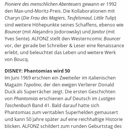
Pioniere des menschlichen Abenteuers
gewann er 1992
den Max-und-Moritz-Preis. Die Kollaborationen mit
Charyn (
Die Frau des Magiers
,
Teufelsmaul
,
Little Tulip
)
sind weitere Höhepunkte seines Schaffens, ebenso wie
Bouncer
(mit Alejandro Jodorowsky) und
Janitor
(mit
Yves Sente). ALFONZ stellt den Westerncomic
Bouncer
vor, der gerade bei Schreiber & Leser eine Renaissance
erlebt, und beleuchtet das Leben und weitere Werk
von Boucq.
DISNEY: Phantomias wird 50
Im Juni 1969 erschien ein Zweiteiler im italienischen
Magazin
Topolino
, der den ewigen Verlierer Donald
Duck als Superrächer zeigt. Die ersten Geschichten
von
Phantomias
erschienen auf Deutsch im
Lustigen
Taschenbuch
Band 41. Bald darauf hatte sich
Phantomias zum veritablen Superhelden gemausert
und kann 50 Jahre später auf eine reichhaltige Historie
blicken. ALFONZ schildert zum runden Geburtstag des