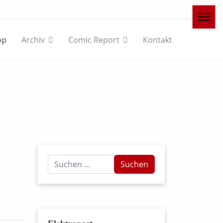
op
Archiv
Comic Report
Kontakt
Suchen
Suchen
...