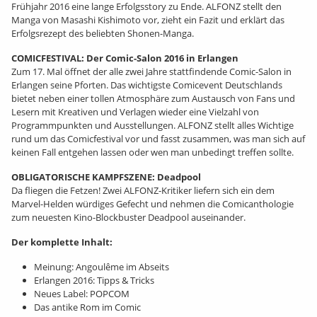
Frühjahr 2016 eine lange Erfolgsstory zu Ende. ALFONZ stellt den
Manga von Masashi Kishimoto vor, zieht ein Fazit und erklärt das
Erfolgsrezept des beliebten Shonen-Manga.
COMICFESTIVAL: Der Comic-Salon 2016 in Erlangen
Zum 17. Mal öffnet der alle zwei Jahre stattfindende Comic-Salon in
Erlangen seine Pforten. Das wichtigste Comicevent Deutschlands
bietet neben einer tollen Atmosphäre zum Austausch von Fans und
Lesern mit Kreativen und Verlagen wieder eine Vielzahl von
Programmpunkten und Ausstellungen. ALFONZ stellt alles Wichtige
rund um das Comicfestival vor und fasst zusammen, was man sich auf
keinen Fall entgehen lassen oder wen man unbedingt treffen sollte.
OBLIGATORISCHE KAMPFSZENE: Deadpool
Da fliegen die Fetzen! Zwei ALFONZ-Kritiker liefern sich ein dem
Marvel-Helden würdiges Gefecht und nehmen die Comicanthologie
zum neuesten Kino-Blockbuster Deadpool auseinander.
Der komplette Inhalt:
Meinung: Angoulême im Abseits
Erlangen 2016: Tipps & Tricks
Neues Label: POPCOM
Das antike Rom im Comic