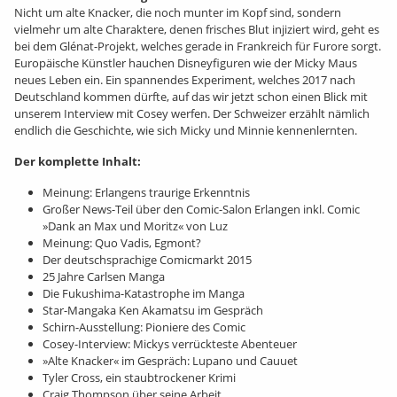
Nicht um alte Knacker, die noch munter im Kopf sind, sondern
vielmehr um alte Charaktere, denen frisches Blut injiziert wird, geht es
bei dem Glénat-Projekt, welches gerade in Frankreich für Furore sorgt.
Europäische Künstler hauchen Disneyfiguren wie der Micky Maus
neues Leben ein. Ein spannendes Experiment, welches 2017 nach
Deutschland kommen dürfte, auf das wir jetzt schon einen Blick mit
unserem Interview mit Cosey werfen. Der Schweizer erzählt nämlich
endlich die Geschichte, wie sich Micky und Minnie kennenlernten.
Der komplette Inhalt:
Meinung: Erlangens traurige Erkenntnis
Großer News-Teil über den Comic-Salon Erlangen inkl. Comic
»Dank an Max und Moritz« von Luz
Meinung: Quo Vadis, Egmont?
Der deutschsprachige Comicmarkt 2015
25 Jahre Carlsen Manga
Die Fukushima-Katastrophe im Manga
Star-Mangaka Ken Akamatsu im Gespräch
Schirn-Ausstellung: Pioniere des Comic
Cosey-Interview: Mickys verrückteste Abenteuer
»Alte Knacker« im Gespräch: Lupano und Cauuet
Tyler Cross, ein staubtrockener Krimi
Craig Thompson über seine Arbeit