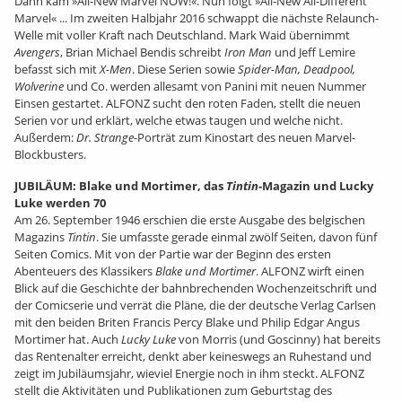
Dann kam »All-New Marvel NOW!«. Nun folgt »All-New All-Different
Marvel« ... Im zweiten Halbjahr 2016 schwappt die nächste Relaunch-
Welle mit voller Kraft nach Deutschland. Mark Waid übernimmt
Avengers
, Brian Michael Bendis schreibt
Iron Man
und Jeff Lemire
befasst sich mit
X-Men
. Diese Serien sowie
Spider-Man, Deadpool,
Wolverine
und Co. werden allesamt von Panini mit neuen Nummer
Einsen gestartet. ALFONZ sucht den roten Faden, stellt die neuen
Serien vor und erklärt, welche etwas taugen und welche nicht.
Außerdem:
Dr. Strange
-Porträt zum Kinostart des neuen Marvel-
Blockbusters.
JUBILÄUM: Blake und Mortimer, das
Tintin
-Magazin und Lucky
Luke werden 70
Am 26. September 1946 erschien die erste Ausgabe des belgischen
Magazins
Tintin
. Sie umfasste gerade einmal zwölf Seiten, davon fünf
Seiten Comics. Mit von der Partie war der Beginn des ersten
Abenteuers des Klassikers
Blake und Mortimer
. ALFONZ wirft einen
Blick auf die Geschichte der bahnbrechenden Wochenzeitschrift und
der Comicserie und verrät die Pläne, die der deutsche Verlag Carlsen
mit den beiden Briten Francis Percy Blake und Philip Edgar Angus
Mortimer hat. Auch
Lucky Luke
von Morris (und Goscinny) hat bereits
das Rentenalter erreicht, denkt aber keineswegs an Ruhestand und
zeigt im Jubiläumsjahr, wieviel Energie noch in ihm steckt. ALFONZ
stellt die Aktivitäten und Publikationen zum Geburtstag des