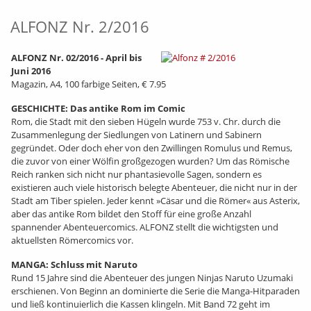
ALFONZ Nr. 2/2016
ALFONZ Nr. 02/2016 - April bis
Juni 2016
Magazin, A4, 100 farbige Seiten, € 7.95
GESCHICHTE: Das antike Rom im Comic
Rom, die Stadt mit den sieben Hügeln wurde 753 v. Chr. durch die
Zusammenlegung der Siedlungen von Latinern und Sabinern
gegründet. Oder doch eher von den Zwillingen Romulus und Remus,
die zuvor von einer Wölfin großgezogen wurden? Um das Römische
Reich ranken sich nicht nur phantasievolle Sagen, sondern es
existieren auch viele historisch belegte Abenteuer, die nicht nur in der
Stadt am Tiber spielen. Jeder kennt »Cäsar und die Römer« aus Asterix,
aber das antike Rom bildet den Stoff für eine große Anzahl
spannender Abenteuercomics. ALFONZ stellt die wichtigsten und
aktuellsten Römercomics vor.
MANGA: Schluss mit Naruto
Rund 15 Jahre sind die Abenteuer des jungen Ninjas Naruto Uzumaki
erschienen. Von Beginn an dominierte die Serie die Manga-Hitparaden
und ließ kontinuierlich die Kassen klingeln. Mit Band 72 geht im