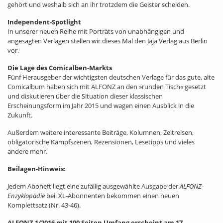
gehört und weshalb sich an ihr trotzdem die Geister scheiden.
Independent-Spotlight
In unserer neuen Reihe mit Porträts von unabhängigen und
angesagten Verlagen stellen wir dieses Mal den Jaja Verlag aus Berlin
vor.
Die Lage des Comicalben-Markts
Fünf Herausgeber der wichtigsten deutschen Verlage für das gute, alte
Comicalbum haben sich mit ALFONZ an den »runden Tisch« gesetzt
und diskutieren über die Situation dieser klassischen
Erscheinungsform im Jahr 2015 und wagen einen Ausblick in die
Zukunft.
Außerdem weitere interessante Beiträge, Kolumnen, Zeitreisen,
obligatorische Kampfszenen, Rezensionen, Lesetipps und vieles
andere mehr.
Beilagen-Hinweis:
Jedem Aboheft liegt eine zufällig ausgewählte Ausgabe der
ALFONZ-
Enzyklopädie
bei. XL-Abonnenten bekommen einen neuen
Komplettsatz (Nr. 43-46).
ALFONZ 1/2016 mit 100 Seiten Umfang erscheint am 17.