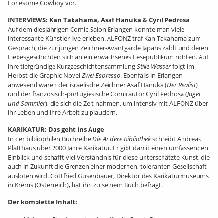
Lonesome Cowboy vor.
INTERVIEWS: Kan Takahama, Asaf Hanuka & Cyril Pedrosa
Auf dem diesjährigen Comic-Salon Erlangen konnte man viele
interessante Künstler live erleben. ALFONZ traf Kan Takahama zum
Gespräch, die zur jungen Zeichner-Avantgarde Japans zählt und deren
Liebesgeschichten sich an ein erwachsenes Lesepublikum richten. Auf
ihre tiefgründige Kurzgeschichtensammlung
Stille Wasser
folgt im
Herbst die Graphic Novel
Zwei Espresso
. Ebenfalls in Erlangen
anwesend waren der israelische Zeichner Asaf Hanuka (
Der Realist
)
und der französisch-portugiesische Comicautor Cyril Pedrosa (
Jäger
und Sammler
), die sich die Zeit nahmen, um intensiv mit ALFONZ über
ihr Leben und ihre Arbeit zu plaudern.
KARIKATUR: Das geht ins Auge
In der bibliophilen Buchreihe
Die Andere Bibliothek
schreibt Andreas
Platthaus über 2000 Jahre Karikatur. Er gibt damit einen umfassenden
Einblick und schafft viel Verständnis für diese unterschätzte Kunst, die
auch in Zukunft die Grenzen einer modernen, toleranten Gesellschaft
ausloten wird. Gottfried Gusenbauer, Direktor des Karikaturmuseums
in Krems (Österreich), hat ihn zu seinem Buch befragt.
Der komplette Inhalt: