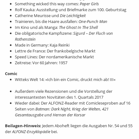
Something wicked this way comes:
Paper Girls
Rolf Kauka: Ausstellung und Briefmarke zum 100. Geburtstag
Catherine Meurisse und
Die Leichtigkeit
Trainieren, bis die Haare ausfallen:
One-Punch Man
Im Kino und als Manga:
The Ghost In The Shell
Die obligatorische Kampfszene:
Sigurd – Der Fluch von
Rothenstein
Made in Germany: Kaja Reinki
Lettre de France: Der frankobelgische Markt
Speed Lines: Der nordamerikanische Markt
Zeitreise: Vor 60 Jahren: 1957
Comic
Witteks Welt 14: »Ich bin ein Comic, druckt mich ab! III«
Außerdem viele Rezensionen und die Vorstellung der
interessantesten Novitäten des 1. Quartals 2017
Wieder dabei: Der ALFONZ-Reader mit Comicleseproben auf 16
Seiten von
Batman: Dark Night, Krieg der Welten, 421
Gesamtausgabe und Hernan der Korsar
Beilagen-Hinweis:
Jedem Aboheft liegen die Ausgaben Nr. 54 und 55
der
ALFONZ-Enzyklopädie
bei.