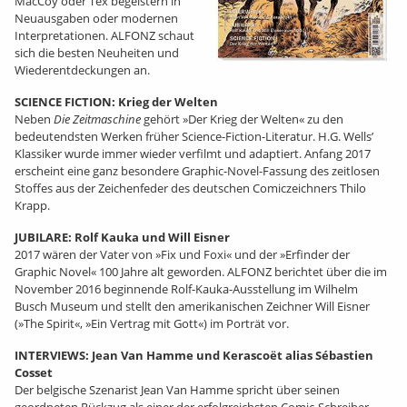
MacCoy oder Tex begeistern in
Neuausgaben oder modernen
Interpretationen. ALFONZ schaut
sich die besten Neuheiten und
Wiederentdeckungen an.
SCIENCE FICTION: Krieg der Welten
Neben
Die Zeitmaschine
gehört »Der Krieg der Welten« zu den
bedeutendsten Werken früher Science-Fiction-Literatur. H.G. Wells’
Klassiker wurde immer wieder verfilmt und adaptiert. Anfang 2017
erscheint eine ganz besondere Graphic-Novel-Fassung des zeitlosen
Stoffes aus der Zeichenfeder des deutschen Comiczeichners Thilo
Krapp.
JUBILARE: Rolf Kauka und Will Eisner
2017 wären der Vater von »Fix und Foxi« und der »Erfinder der
Graphic Novel« 100 Jahre alt geworden. ALFONZ berichtet über die im
November 2016 beginnende Rolf-Kauka-Ausstellung im Wilhelm
Busch Museum und stellt den amerikanischen Zeichner Will Eisner
(»The Spirit«, »Ein Vertrag mit Gott«) im Porträt vor.
INTERVIEWS: Jean Van Hamme und Kerascoët alias Sébastien
Cosset
Der belgische Szenarist Jean Van Hamme spricht über seinen
geordneten Rückzug als einer der erfolgreichsten Comic-Schreiber