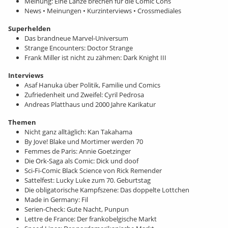
Meinung: Eine Lanze brechen für die Comic Cons
News • Meinungen • Kurzinterviews • Crossmediales
Superhelden
Das brandneue Marvel-Universum
Strange Encounters: Doctor Strange
Frank Miller ist nicht zu zähmen: Dark Knight III
Interviews
Asaf Hanuka über Politik, Familie und Comics
Zufriedenheit und Zweifel: Cyril Pedrosa
Andreas Platthaus und 2000 Jahre Karikatur
Themen
Nicht ganz alltäglich: Kan Takahama
By Jove! Blake und Mortimer werden 70
Femmes de Paris: Annie Goetzinger
Die Ork-Saga als Comic: Dick und doof
Sci-Fi-Comic Black Science von Rick Remender
Sattelfest: Lucky Luke zum 70. Geburtstag
Die obligatorische Kampfszene: Das doppelte Lottchen
Made in Germany: Fil
Serien-Check: Gute Nacht, Punpun
Lettre de France: Der frankobelgische Markt