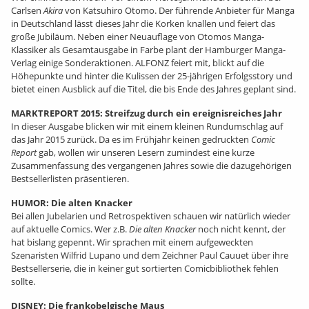
Carlsen
Akira
von Katsuhiro Otomo. Der führende Anbieter für Manga
in Deutschland lässt dieses Jahr die Korken knallen und feiert das
große Jubiläum. Neben einer Neuauflage von Otomos Manga-
Klassiker als Gesamtausgabe in Farbe plant der Hamburger Manga-
Verlag einige Sonderaktionen. ALFONZ feiert mit, blickt auf die
Höhepunkte und hinter die Kulissen der 25-jährigen Erfolgsstory und
bietet einen Ausblick auf die Titel, die bis Ende des Jahres geplant sind.
MARKTREPORT 2015: Streifzug durch ein ereignisreiches Jahr
In dieser Ausgabe blicken wir mit einem kleinen Rundumschlag auf
das Jahr 2015 zurück. Da es im Frühjahr keinen gedruckten
Comic
Report
gab, wollen wir unseren Lesern zumindest eine kurze
Zusammenfassung des vergangenen Jahres sowie die dazugehörigen
Bestsellerlisten präsentieren.
HUMOR: Die alten Knacker
Bei allen Jubelarien und Retrospektiven schauen wir natürlich wieder
auf aktuelle Comics. Wer z.B.
Die alten Knacker
noch nicht kennt, der
hat bislang gepennt. Wir sprachen mit einem aufgeweckten
Szenaristen Wilfrid Lupano und dem Zeichner Paul Cauuet über ihre
Bestsellerserie, die in keiner gut sortierten Comicbibliothek fehlen
sollte.
DISNEY: Die frankobelgische Maus