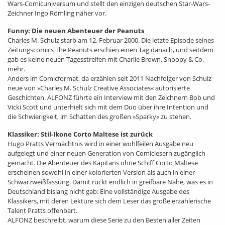
Wars-Comicuniversum und stellt den einzigen deutschen Star-Wars-
Zeichner Ingo Römling näher vor.
Funny: Die neuen Abenteuer der Peanuts
Charles M. Schulz starb am 12. Februar 2000. Die letzte Episode seines
Zeitungscomics The Peanuts erschien einen Tag danach, und seitdem
gab es keine neuen Tagesstreifen mit Charlie Brown, Snoopy & Co.
mehr.
Anders im Comicformat, da erzählen seit 2011 Nachfolger von Schulz
neue von »Charles M. Schulz Creative Associates« autorisierte
Geschichten. ALFONZ führte ein Interview mit den Zeichnern Bob und
Vicki Scott und unterhielt sich mit dem Duo über ihre Intention und
die Schwierigkeit, im Schatten des großen »Sparky« zu stehen.
Klassiker: Stil-Ikone Corto Maltese ist zurück
Hugo Pratts Vermächtnis wird in einer wohlfeilen Ausgabe neu
aufgelegt und einer neuen Generation von Comiclesern zugänglich
gemacht. Die Abenteuer des Kapitäns ohne Schiff Corto Maltese
erscheinen sowohl in einer kolorierten Version als auch in einer
Schwarzweißfassung. Damit rückt endlich in greifbare Nähe, was es in
Deutschland bislang nicht gab: Eine vollständige Ausgabe des
Klassikers, mit deren Lektüre sich dem Leser das große erzählerische
Talent Pratts offenbart.
ALFONZ beschreibt, warum diese Serie zu den Besten aller Zeiten