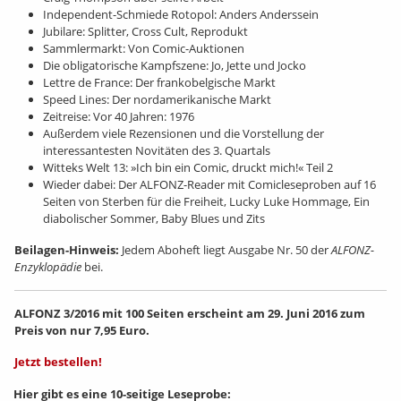
Independent-Schmiede Rotopol: Anders Anderssein
Jubilare: Splitter, Cross Cult, Reprodukt
Sammlermarkt: Von Comic-Auktionen
Die obligatorische Kampfszene: Jo, Jette und Jocko
Lettre de France: Der frankobelgische Markt
Speed Lines: Der nordamerikanische Markt
Zeitreise: Vor 40 Jahren: 1976
Außerdem viele Rezensionen und die Vorstellung der
interessantesten Novitäten des 3. Quartals
Witteks Welt 13: »Ich bin ein Comic, druckt mich!« Teil 2
Wieder dabei: Der ALFONZ-Reader mit Comicleseproben auf 16
Seiten von Sterben für die Freiheit, Lucky Luke Hommage, Ein
diabolischer Sommer, Baby Blues und Zits
Beilagen-Hinweis:
Jedem Aboheft liegt Ausgabe Nr. 50 der
ALFONZ-
Enzyklopädie
bei.
ALFONZ 3/2016 mit 100 Seiten erscheint am 29. Juni 2016 zum
Preis von nur 7,95 Euro.
Jetzt bestellen!
Hier gibt es eine 10-seitige Leseprobe: