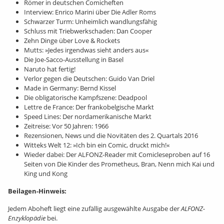
Römer in deutschen Comicheften
Interview: Enrico Marini über Die Adler Roms
Schwarzer Turm: Unheimlich wandlungsfähig
Schluss mit Triebwerkschaden: Dan Cooper
Zehn Dinge über Love & Rockets
Mutts: »Jedes irgendwas sieht anders aus«
Die Joe-Sacco-Ausstellung in Basel
Naruto hat fertig!
Verlor gegen die Deutschen: Guido Van Driel
Made in Germany: Bernd Kissel
Die obligatorische Kampfszene: Deadpool
Lettre de France: Der frankobelgische Markt
Speed Lines: Der nordamerikanische Markt
Zeitreise: Vor 50 Jahren: 1966
Rezensionen, News und die Novitäten des 2. Quartals 2016
Witteks Welt 12: »Ich bin ein Comic, druckt mich!«
Wieder dabei: Der ALFONZ-Reader mit Comicleseproben auf 16
Seiten von Die Kinder des Prometheus, Bran, Nenn mich Kai und
King und Kong
Beilagen-Hinweis:
Jedem Aboheft liegt eine zufällig ausgewählte Ausgabe der
ALFONZ-
Enzyklopädie
bei.