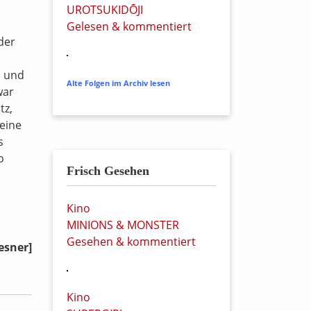
UROTSUKIDŌJI
Gelesen & kommentiert
der
n und
Alte Folgen im Archiv lesen
war
tz,
 eine
s
o
Frisch Gesehen
Kino
MINIONS & MONSTER
Gesehen & kommentiert
esner]
Kino