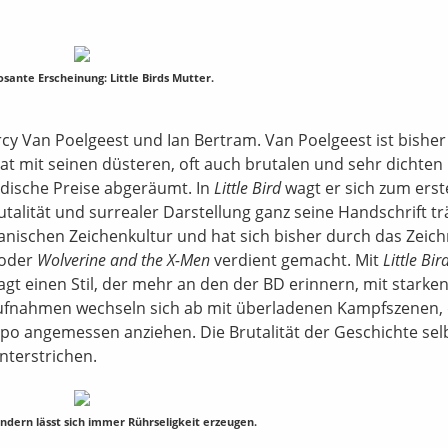
sante Erscheinung: Little Birds Mutter.
y Van Poelgeest und Ian Bertram. Van Poelgeest ist bisher 
t mit seinen düsteren, oft auch brutalen und sehr dichten
adische Preise abgeräumt. In
Little Bird
wagt er sich zum ers
utalität und surrealer Darstellung ganz seine Handschrift tr
nischen Zeichenkultur und hat sich bisher durch das Zeic
oder
Wolverine and the X-Men
verdient gemacht. Mit
Little Bir
t einen Stil, der mehr an den der BD erinnern, mit starke
aufnahmen wechseln sich ab mit überladenen Kampfszenen, 
po angemessen anziehen. Die Brutalität der Geschichte sel
nterstrichen.
indern lässt sich immer Rührseligkeit erzeugen.