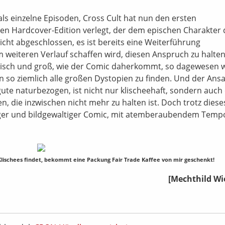
ls einzelne Episoden, Cross Cult hat nun den ersten
n Hardcover-Edition verlegt, der dem epischen Charakter 
nicht abgeschlossen, es ist bereits eine Weiterführung
 im weiteren Verlauf schaffen wird, diesen Anspruch zu halte
lisch und groß, wie der Comic daherkommt, so dagewesen 
n so ziemlich alle großen Dystopien zu finden. Und der Ansa
 gute naturbezogen, ist nicht nur klischeehaft, sondern auch
n, die inzwischen nicht mehr zu halten ist. Doch trotz diese
iger und bildgewaltiger Comic, mit atemberaubendem Temp
Klischees findet, bekommt eine Packung Fair Trade Kaffee von mir geschenkt!
[Mechthild Wi