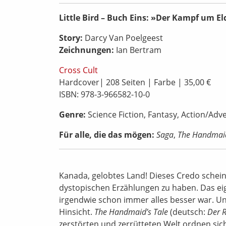
Little Bird – Buch Eins: »Der Kampf um El
Story:
Darcy Van Poelgeest
Zeichnungen:
Ian Bertram
Cross Cult
Hardcover| 208 Seiten | Farbe | 35,00 €
ISBN: 978-3-966582-10-0
Genre:
Science Fiction, Fantasy, Action/Adv
Für alle, die das mögen:
Saga
,
The Handmaid
Kanada, gelobtes Land! Dieses Credo schein
dystopischen Erzählungen zu haben. Das eig
irgendwie schon immer alles besser war. Und
Hinsicht.
The Handmaid’s Tale
(deutsch:
Der 
zerstörten und zerrütteten Welt ordnen sich 