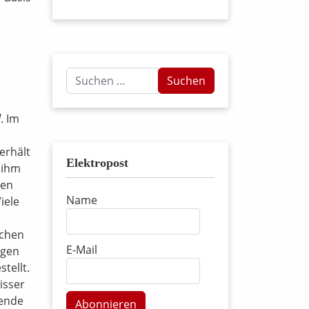
Suchen
Suchen
...
d
. Im
erhält
Elektropost
 ihm
den
Name
iele
schen
E-Mail
egen
tellt.
isser
nende
Abonnieren