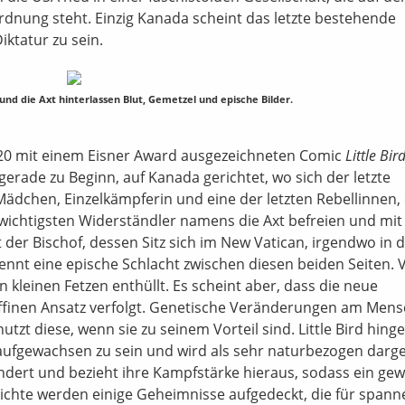
rdnung steht. Einzig Kanada scheint das letzte bestehende
ktatur zu sein.
 und die Axt hinterlassen Blut, Gemetzel und epische Bilder.
020 mit einem Eisner Award ausgezeichneten Comic
Little Bir
 gerade zu Beginn, auf Kanada gerichtet, wo sich der letzte
 Mädchen, Einzelkämpferin und eine der letzten Rebellinnen, 
n wichtigsten Widerständler namens die Axt befreien und mit
t der Bischof, dessen Sitz sich im New Vatican, irgendwo in 
nnt eine epische Schlacht zwischen diesen beiden Seiten. V
kleinen Fetzen enthüllt. Es scheint aber, dass die neue
ffinen Ansatz verfolgt. Genetische Veränderungen am Men
tzt diese, wenn sie zu seinem Vorteil sind. Little Bird hing
aufgewachsen zu sein und wird als sehr naturbezogen darges
rändert und bezieht ihre Kampfstärke hieraus, sodass ein gew
chichte werden einige Geheimnisse aufgedeckt, die für span