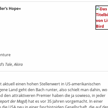
der’s Hope«
enture
’s Tale
,
Akira
t aktuell einen hohen Stellenwert in US-amerikanischen
ene Land geht den Bach runter, also schielt man dahin, wo
 den attraktiveren Premier haben die ja sowieso, in jeder
Report der Magd
) hat es vor 35 Jahren vorgemacht. In einer
die USA neu in einer faschistoiden Gesellschaft, die auf de