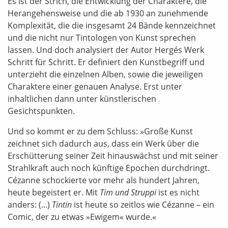
Es ist der Strich, die Entwicklung der Charaktere, die
Herangehensweise und die ab 1930 an zunehmende
Komplexität, die die insgesamt 24 Bände kennzeichnet
und die nicht nur Tintologen von Kunst sprechen
lassen. Und doch analysiert der Autor Hergés Werk
Schritt für Schritt. Er definiert den Kunstbegriff und
unterzieht die einzelnen Alben, sowie die jeweiligen
Charaktere einer genauen Analyse. Erst unter
inhaltlichen dann unter künstlerischen
Gesichtspunkten.
Und so kommt er zu dem Schluss: »Große Kunst
zeichnet sich dadurch aus, dass ein Werk über die
Erschütterung seiner Zeit hinauswächst und mit seiner
Strahlkraft auch noch künftige Epochen durchdringt.
Cézanne schockierte vor mehr als hundert Jahren,
heute begeistert er. Mit
Tim und Struppi
ist es nicht
anders: (...)
Tintin
ist heute so zeitlos wie Cézanne – ein
Comic, der zu etwas »Ewigem« wurde.«