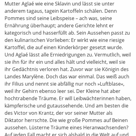
Mutter Aglaé wie eine Sklavin und lässt sie unter
anderem tagaus, tagein Kartoffeln schälen. Denn
Pommes sind seine Leibspeise – ach was, seine
Ernährung überhaupt; andere Gerichte lehnt er
kategorisch und hasserfüllt ab. Sein Aussehen passt zu
den kulinarischen Vorlieben: Er wirkt wie eine riesige
Kartoffel, die auf einen Kinderkörper gesetzt wurde.
Und Aglaé lässt alle Erniedrigungen zu. Vermutlich, weil
sie ihn für ihr ein und alles hält und vielleicht, weil sie
ihr Gedächtnis verloren hat. Zuvor war sie Königin des
Landes Marylène. Doch das war einmal. Das weiß auch
ihr Filius und nennt sie abfällig nur noch »Luftblase«,
weil ihr Gehirn ebenso leer sei. Der Kleine hat aber
hochtrabende Träume. Er will Leibwächterinnen haben,
kämpferische und gutaussehende. Und am besten die
des Victor von Krantz, der vor seiner Mutter als
Diktator herrschte. Die wie große Pommes auf Beinen
aussehen. Lüsterne Träume eines Heranwachsenden?
Auf jeden Fall macht er sich alsbald in die Welt auf und