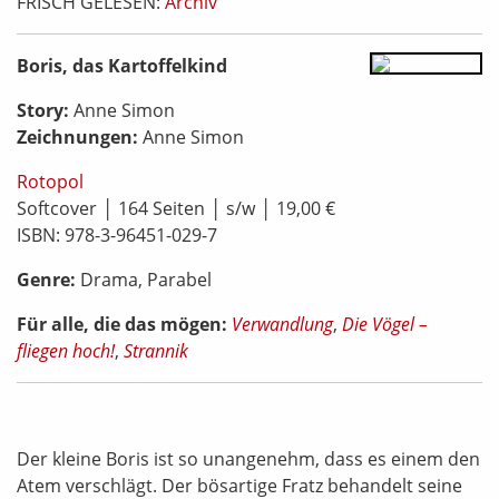
FRISCH GELESEN:
Archiv
Boris, das Kartoffelkind
Story:
Anne Simon
Zeichnungen:
Anne Simon
Rotopol
Softcover │ 164 Seiten │ s/w │ 19,00 €
ISBN: 978-3-96451-029-7
Genre:
Drama, Parabel
Für alle, die das mögen:
Verwandlung
,
Die Vögel –
fliegen hoch!
,
Strannik
Der kleine Boris ist so unangenehm, dass es einem den
Atem verschlägt. Der bösartige Fratz behandelt seine