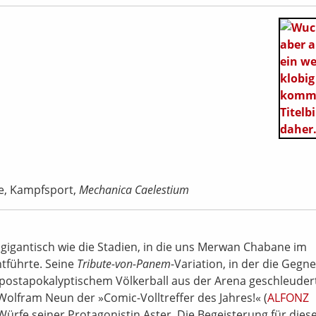
e, Kampfsport,
Mechanica Caelestium
gigantisch wie die Stadien, in die uns Merwan Chabane im
tführte. Seine
Tribute-von-Panem
-Variation, in der die Gegne
t postapokalyptischem Völkerball aus der Arena geschleuder
Wolfram Neun der »Comic-Volltreffer des Jahres!« (
ALFONZ
 Würfe seiner Protagonistin Aster. Die Begeisterung für dies