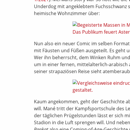
Underdog mit angeklebtem Fuchsschwanz s
heimische Wohnzimmer über:
Nun also ein neuer Comic im selben Format 
mit Fäusten und Füßen ausgeteilt. Es geht
Wer ihn beherrscht, dem Winken Ruhm und E
um in einer fernen, mittelalterlich-arabis
seiner strapaziösen Reise sieht atemberau
Kaum angekommen, geht der Geschichte aber
will. Mané tritt der Kampfsportschule des Le
der täglichen Prügelstunden lässt er sich mi
Stadion in die Luft sprengen will. Und nebe
Pankat
also eine Coming-of-Age-Geschichte