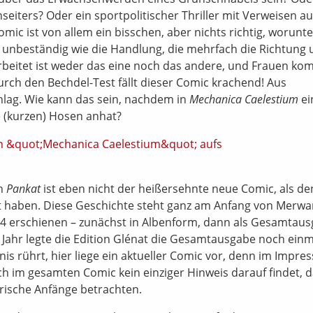
seiters? Oder ein sportpolitischer Thriller mit Verweisen a
c ist von allem ein bisschen, aber nichts richtig, worunte
so unbeständig wie die Handlung, die mehrfach die Richtung
rbeitet ist weder das eine noch das andere, und Frauen k
urch den Bechdel-Test fällt dieser Comic krachend! Aus
chlag. Wie kann das sein, nachdem in
Mechanica Caelestium
ei
e (kurzen) Hosen anhat?
nn
Pankat
ist eben nicht der heißersehnte neue Comic, als de
fasst haben. Diese Geschichte steht ganz am Anfang von Merw
2004 erschienen – zunächst in Albenform, dann als Gesamtau
 Jahr legte die Edition Glénat die Gesamtausgabe noch einm
is rührt, hier liege ein aktueller Comic vor, denn im Impr
ich im gesamten Comic kein einziger Hinweis darauf findet, 
rische Anfänge betrachten.