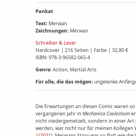
Pankat
Text:
Merwan
Zeichnungen:
Merwan
Schreiber & Leser
Hardcover | 216 Seiten | Farbe | 32,80 €
ISBN: 978-3-96582-065-4
Genre:
Action, Martial Arts
Für alle, die das mögen:
ungelenke Anfäng
Die Erwartungen an diesen Comic waren so 
vergangenen Jahr in
Mechanica Caelestium
en
nicht niedergemetzelt, sondern in einer Ar
werden, war nicht nur für meinen Kollegen 
1/2021
). Merwans Story war so flott wie die