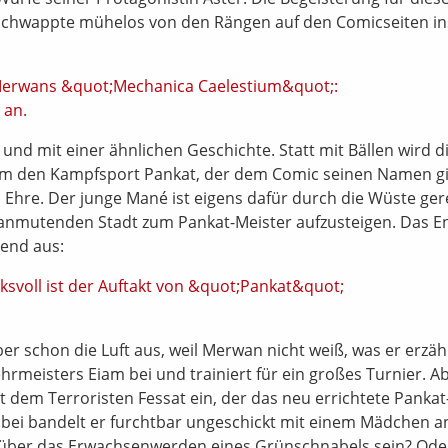
chwappte mühelos von den Rängen auf den Comicseiten in
und mit einer ähnlichen Geschichte. Statt mit Bällen wird d
 um den Kampfsport Pankat, der dem Comic seinen Namen gi
hre. Der junge Mané ist eigens dafür durch die Wüste gere
ch anmutenden Stadt zum Pankat-Meister aufzusteigen. Das E
bend aus:
 schon die Luft aus, weil Merwan nicht weiß, was er erzäh
hrmeisters Eiam bei und trainiert für ein großes Turnier. Ab
t dem Terroristen Fessat ein, der das neu errichtete Pankat
nbei bandelt er furchtbar ungeschickt mit einem Mädchen an
 über das Erwachsenwerden eines Grünschnabels sein? Ode