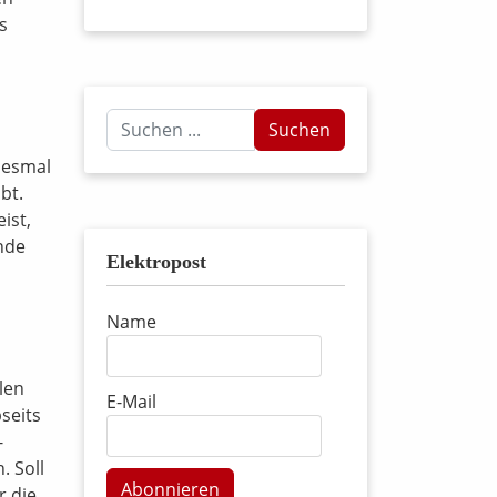
s
Suchen
Suchen
...
iesmal
bt.
ist,
nde
Elektropost
Name
len
E-Mail
seits
-
. Soll
Abonnieren
r die