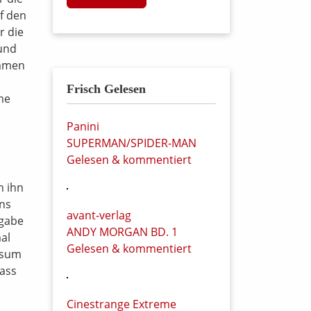
uf den
r die
 und
ommen
Frisch Gelesen
ne
Panini
SUPERMAN/SPIDER-MAN
Gelesen & kommentiert
n ihn
ans
avant-verlag
sgabe
ANDY MORGAN BD. 1
al
Gelesen & kommentiert
essum
dass
Cinestrange Extreme