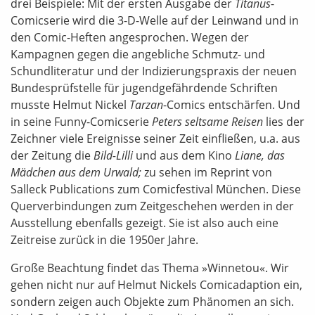
drei Beispiele: Mit der ersten Ausgabe der
Titanus
-
Comicserie wird die 3-D-Welle auf der Leinwand und in
den Comic-Heften angesprochen. Wegen der
Kampagnen gegen die angebliche Schmutz- und
Schundliteratur und der Indizierungspraxis der neuen
Bundesprüfstelle für jugendgefährdende Schriften
musste Helmut Nickel
Tarzan
-Comics entschärfen. Und
in seine Funny-Comicserie
Peters seltsame Reisen
lies der
Zeichner viele Ereignisse seiner Zeit einfließen, u.a. aus
der Zeitung die
Bild-Lilli
und aus dem Kino
Liane, das
Mädchen aus dem Urwald;
zu sehen im Reprint von
Salleck Publications zum Comicfestival München. Diese
Querverbindungen zum Zeitgeschehen werden in der
Ausstellung ebenfalls gezeigt. Sie ist also auch eine
Zeitreise zurück in die 1950er Jahre.
Große Beachtung findet das Thema »Winnetou«. Wir
gehen nicht nur auf Helmut Nickels Comicadaption ein,
sondern zeigen auch Objekte zum Phänomen an sich.