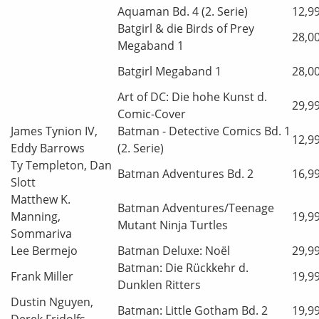
Aquaman Bd. 4 (2. Serie)
12,9
Batgirl & die Birds of Prey
28,0
Megaband 1
Batgirl Megaband 1
28,0
Art of DC: Die hohe Kunst d.
29,9
Comic-Cover
James Tynion IV,
Batman - Detective Comics Bd. 1
12,9
Eddy Barrows
(2. Serie)
Ty Templeton, Dan
Batman Adventures Bd. 2
16,9
Slott
Matthew K.
Batman Adventures/Teenage
Manning,
19,9
Mutant Ninja Turtles
Sommariva
Lee Bermejo
Batman Deluxe: Noël
29,9
Batman: Die Rückkehr d.
Frank Miller
19,9
Dunklen Ritters
Dustin Nguyen,
Batman: Little Gotham Bd. 2
19,9
Derek Fridolfs