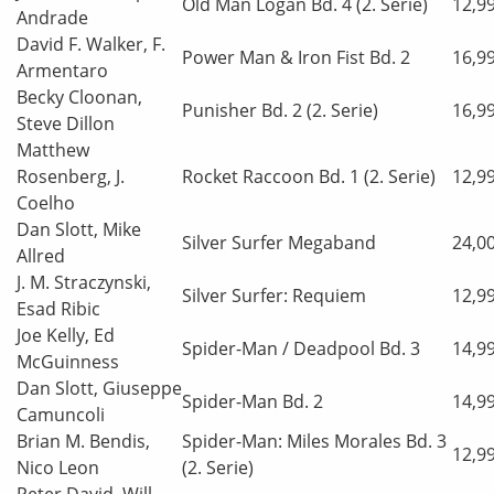
Old Man Logan Bd. 4 (2. Serie)
12,9
Andrade
David F. Walker, F.
Power Man & Iron Fist Bd. 2
16,9
Armentaro
Becky Cloonan,
Punisher Bd. 2 (2. Serie)
16,9
Steve Dillon
Matthew
Rosenberg, J.
Rocket Raccoon Bd. 1 (2. Serie)
12,9
Coelho
Dan Slott, Mike
Silver Surfer Megaband
24,0
Allred
J. M. Straczynski,
Silver Surfer: Requiem
12,9
Esad Ribic
Joe Kelly, Ed
Spider-Man / Deadpool Bd. 3
14,9
McGuinness
Dan Slott, Giuseppe
Spider-Man Bd. 2
14,9
Camuncoli
Brian M. Bendis,
Spider-Man: Miles Morales Bd. 3
12,9
Nico Leon
(2. Serie)
Peter David, Will