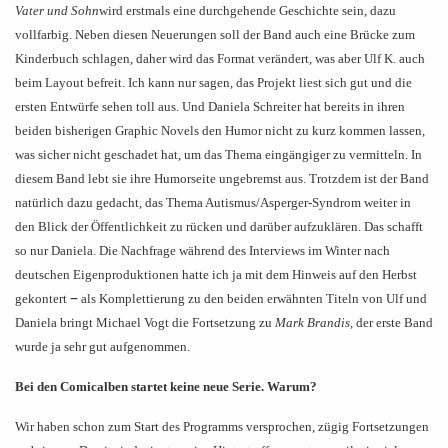
Vater und Sohn
wird erstmals eine durchgehende Geschichte sein, dazu
vollfarbig. Neben diesen Neuerungen soll der Band auch eine Brücke zum
Kinderbuch schlagen, daher wird das Format verändert, was aber Ulf K. auch
beim Layout befreit. Ich kann nur sagen, das Projekt liest sich gut und die
ersten Entwürfe sehen toll aus. Und Daniela Schreiter hat bereits in ihren
beiden bisherigen Graphic Novels den Humor nicht zu kurz kommen lassen,
was sicher nicht geschadet hat, um das Thema eingängiger zu vermitteln. In
diesem Band lebt sie ihre Humorseite ungebremst aus. Trotzdem ist der Band
natürlich dazu gedacht, das Thema Autismus/Asperger-Syndrom weiter in
den Blick der Öffentlichkeit zu rücken und darüber aufzuklären. Das schafft
so nur Daniela. Die Nachfrage während des Interviews im Winter nach
deutschen Eigenproduktionen hatte ich ja mit dem Hinweis auf den Herbst
–
gekontert
als Komplettierung zu den beiden erwähnten Titeln von Ulf und
Daniela bringt Michael Vogt die Fortsetzung zu
Mark Brandis
, der erste Band
wurde ja sehr gut aufgenommen.
Bei den Comicalben startet keine neue Serie. Warum?
Wir haben schon zum Start des Programms versprochen, zügig Fortsetzungen