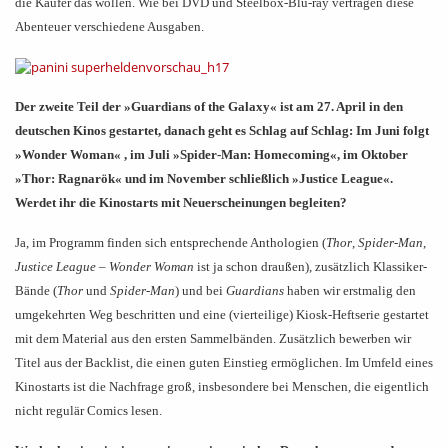
die Käufer das wollen. Wie bei DVD und Steelbox-Blu-ray vertragen diese
Abenteuer verschiedene Ausgaben.
Der zweite Teil der »Guardians of the Galaxy« ist am 27. April in den
deutschen Kinos gestartet, danach geht es Schlag auf Schlag: Im Juni folgt
»
Wonder Woman
«
, im Juli
»
Spider-Man: Homecoming
«
, im Oktober
»
Thor: Ragnarök
«
und im November schließlich
»
Justice League
«
.
Werdet ihr die Kinostarts mit Neuerscheinungen begleiten?
Ja, im Programm finden sich entsprechende Anthologien (
Thor
,
Spider-Man
,
Justice League
–
Wonder Woman
ist ja schon draußen), zusätzlich Klassiker-
Bände (
Thor
und
Spider-Man
) und bei
Guardians
haben wir erstmalig den
umgekehrten Weg beschritten und eine (vierteilige) Kiosk-Heftserie gestartet
mit dem Material aus den ersten Sammelbänden. Zusätzlich bewerben wir
Titel aus der Backlist, die einen guten Einstieg ermöglichen. Im Umfeld eines
Kinostarts ist die Nachfrage groß, insbesondere bei Menschen, die eigentlich
nicht regulär Comics lesen.