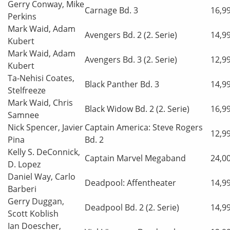
Gerry Conway, Mike
Carnage Bd. 3
16,9
Perkins
Mark Waid, Adam
Avengers Bd. 2 (2. Serie)
14,9
Kubert
Mark Waid, Adam
Avengers Bd. 3 (2. Serie)
12,9
Kubert
Ta-Nehisi Coates,
Black Panther Bd. 3
14,9
Stelfreeze
Mark Waid, Chris
Black Widow Bd. 2 (2. Serie)
16,9
Samnee
Nick Spencer, Javier
Captain America: Steve Rogers
12,9
Pina
Bd. 2
Kelly S. DeConnick,
Captain Marvel Megaband
24,0
D. Lopez
Daniel Way, Carlo
Deadpool: Affentheater
14,9
Barberi
Gerry Duggan,
Deadpool Bd. 2 (2. Serie)
14,9
Scott Koblish
Ian Doescher,