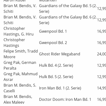
Brian M. Bendis, V.
Guardians of the Galaxy Bd. 5 (2.
12,9
Schiti
Serie)
Brian M. Bendis, V.
Guardians of the Galaxy Bd. 6 (2.
12,9
Schiti
Serie)
Christopher
Gwenpool Bd. 1
16,9
Hastings, G. Hiru
Christopher
Gwenpool Bd. 2
16,9
Hastings
Felipe Smith, Tradd
Ghost Rider Megaband
24,0
Moore
Greg Pak, German
Hulk Bd. 4 (2. Serie)
12,9
Peralta
Greg Pak, Mahmud
Hulk Bd. 5 (2. Serie)
12,9
Asrar
Brian M. Bendis, S.
Iron Man Bd. 1 (2. Serie)
14,9
Caselli
Brian M. Bendis,
Doctor Doom: Iron Man Bd. 1
16,9
Alex Maleev