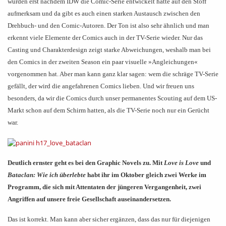
wurden erst nachdem IDW die Comic-Serie entwickelt hatte auf den Stoff
aufmerksam und da gibt es auch einen starken Austausch zwischen den
Drehbuch- und den Comic-Autoren. Der Ton ist also sehr ähnlich und man
erkennt viele Elemente der Comics auch in der TV-Serie wieder. Nur das
Casting und Charakterdesign zeigt starke Abweichungen, weshalb man bei
den Comics in der zweiten Season ein paar visuelle
»
Angleichungen
«
vorgenommen hat. Aber man kann ganz klar sagen: wem die schräge TV-Serie
gefällt, der wird die angefahrenen Comics lieben. Und wir freuen uns
besonders, da wir die Comics durch unser permanentes Scouting auf dem US-
Markt schon auf dem Schirm hatten, als die TV-Serie noch nur ein Gerücht
war.
Deutlich ernster geht es bei den Graphic Novels zu. Mit
Love is Love
und
Bataclan: Wie ich überlebte
habt ihr im Oktober gleich zwei Werke im
Programm, die sich mit Attentaten der jüngeren Vergangenheit, zwei
Angriffen auf unsere freie Gesellschaft auseinandersetzen.
Das ist korrekt. Man kann aber sicher ergänzen, dass das nur für diejenigen