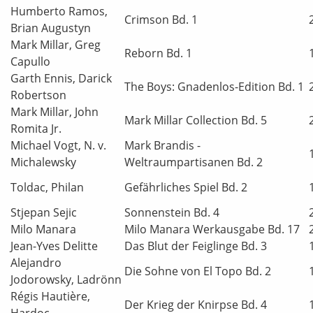
Humberto Ramos,
Crimson Bd. 1
Brian Augustyn
Mark Millar, Greg
Reborn Bd. 1
Capullo
Garth Ennis, Darick
The Boys: Gnadenlos-Edition Bd. 1
Robertson
Mark Millar, John
Mark Millar Collection Bd. 5
Romita Jr.
Michael Vogt, N. v.
Mark Brandis -
Michalewsky
Weltraumpartisanen Bd. 2
Toldac, Philan
Gefährliches Spiel Bd. 2
Stjepan Sejic
Sonnenstein Bd. 4
Milo Manara
Milo Manara Werkausgabe Bd. 17
Jean-Yves Delitte
Das Blut der Feiglinge Bd. 3
Alejandro
Die Sohne von El Topo Bd. 2
Jodorowsky, Ladrönn
Régis Hautière,
Der Krieg der Knirpse Bd. 4
Hardoc