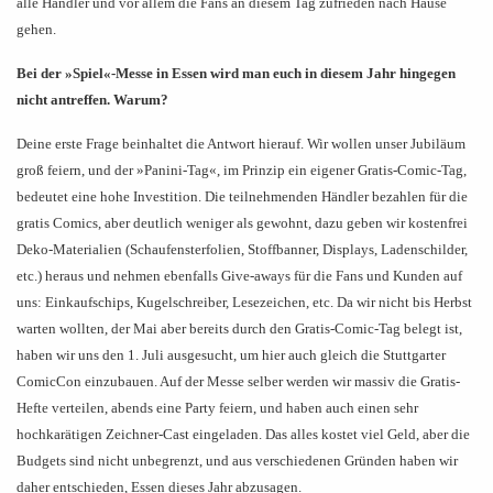
alle Händler und vor allem die Fans an diesem Tag zufrieden nach Hause
gehen.
Bei der »Spiel«-Messe in Essen wird man euch in diesem Jahr hingegen
nicht antreffen. Warum?
Deine erste Frage beinhaltet die Antwort hierauf. Wir wollen unser Jubiläum
groß feiern, und der
»
Panini-Tag
«
, im Prinzip ein eigener Gratis-Comic-Tag,
bedeutet eine hohe Investition. Die teilnehmenden Händler bezahlen für die
gratis Comics, aber deutlich weniger als gewohnt, dazu geben wir kostenfrei
Deko-Materialien (Schaufensterfolien, Stoffbanner, Displays, Ladenschilder,
etc.) heraus und nehmen ebenfalls Give-aways für die Fans und Kunden auf
uns: Einkaufschips, Kugelschreiber, Lesezeichen, etc. Da wir nicht bis Herbst
warten wollten, der Mai aber bereits durch den Gratis-Comic-Tag belegt ist,
haben wir uns den 1. Juli ausgesucht, um hier auch gleich die Stuttgarter
ComicCon einzubauen. Auf der Messe selber werden wir massiv die Gratis-
Hefte verteilen, abends eine Party feiern, und haben auch einen sehr
hochkarätigen Zeichner-Cast eingeladen. Das alles kostet viel Geld, aber die
Budgets sind nicht unbegrenzt, und aus verschiedenen Gründen haben wir
daher entschieden, Essen dieses Jahr abzusagen.