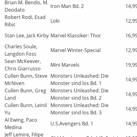
Brian M. Bendis, M.
Iron Man Bd. 2
14,9
Deodato
Robert Rodi, Esad
Loki
12,9
Ribic
Stan Lee, Jack Kirby
Marvel Klassiker: Thor
16,9
Charles Soule,
Marvel Winter-Special
12,9
Langdon Foss
Sean McKeever,
Mini Marvels
19,9
Chris Giarrusso
Cullen Bunn, Steve
Monsters Unleashed: Die
14,9
McNiven
Monster sind los Bd. 1
Cullen Bunn, Greg
Monsters Unleashed: Die
14,9
Land
Monster sind los Bd. 2
Cullen Bunn, Leinil
Monsters Unleashed: Die
14,9
Yu
Monster sind los Bd. 3
Al Ewing, Paco
U.S.Avengers Bd. 1
14,9
Medina
Jeff Lemire, Filipe