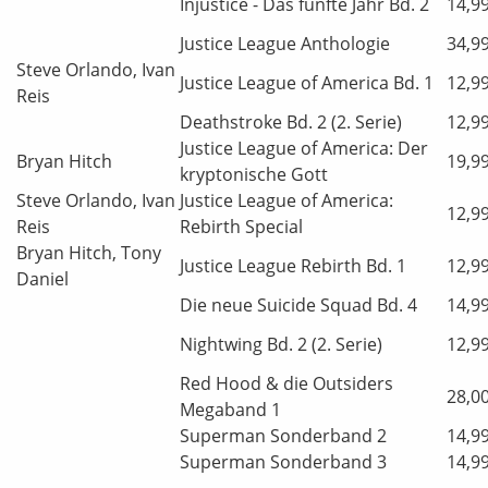
Injustice - Das fünfte Jahr Bd. 2
14,9
Justice League Anthologie
34,9
Steve Orlando, Ivan
Justice League of America Bd. 1
12,9
Reis
Deathstroke Bd. 2 (2. Serie)
12,9
Justice League of America: Der
Bryan Hitch
19,9
kryptonische Gott
Steve Orlando, Ivan
Justice League of America:
12,9
Reis
Rebirth Special
Bryan Hitch, Tony
Justice League Rebirth Bd. 1
12,9
Daniel
Die neue Suicide Squad Bd. 4
14,9
Nightwing Bd. 2 (2. Serie)
12,9
Red Hood & die Outsiders
28,0
Megaband 1
Superman Sonderband 2
14,9
Superman Sonderband 3
14,9