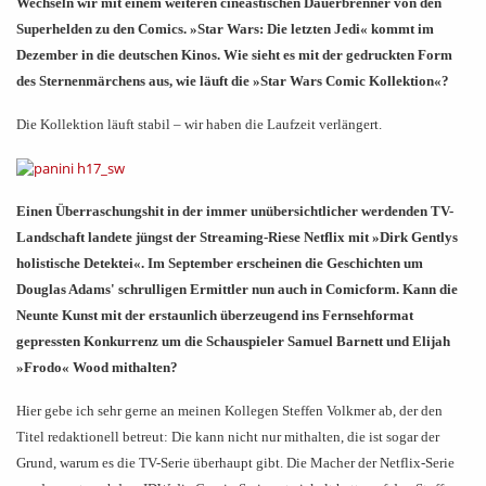
Wechseln wir mit einem weiteren cineastischen Dauerbrenner von den
Superhelden zu den Comics.
»
Star Wars: Die letzten Jedi
«
kommt im
Dezember in die deutschen Kinos. Wie sieht es mit der gedruckten Form
des Sternenmärchens aus, wie läuft die
»
Star Wars Comic Kollektion
«
?
Die Kollektion läuft stabil – wir haben die Laufzeit verlängert.
Einen Überraschungshit in der immer unübersichtlicher werdenden TV-
Landschaft landete jüngst der Streaming-Riese Netflix mit
»
Dirk Gentlys
holistische Detektei
«
. Im September erscheinen die Geschichten um
Douglas Adams' schrulligen Ermittler nun auch in Comicform. Kann die
Neunte Kunst mit der erstaunlich überzeugend ins Fernsehformat
gepressten Konkurrenz um die Schauspieler Samuel Barnett und Elijah
»
Frodo
«
Wood mithalten?
Hier gebe ich sehr gerne an meinen Kollegen Steffen Volkmer ab, der den
Titel redaktionell betreut: Die kann nicht nur mithalten, die ist sogar der
Grund, warum es die TV-Serie überhaupt gibt. Die Macher der Netflix-Serie