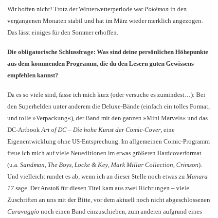
Wir hoffen nicht! Trotz der Winterwetterperiode war
Pokémon
in den
vergangenen Monaten stabil und hat im März wieder merklich angezogen.
Das lässt einiges für den Sommer erhoffen.
Die obligatorische Schlussfrage: Was sind deine persönlichen Höhepunkte
aus dem kommenden Programm, die du den Lesern guten Gewissens
empfehlen kannst?
Da es so viele sind, fasse ich mich kurz (oder versuche es zumindest…): Bei
den Superhelden unter anderem die Deluxe-Bände (einfach ein tolles Format,
und tolle »Verpackung«), der Band mit den ganzen
»
Mini Marvels
«
und das
DC-Artbook
Art of DC – Die hohe Kunst der Comic-Cover
, eine
Eigenentwicklung ohne US-Entsprechung. Im allgemeinen Comic-Programm
freue ich mich auf viele Neueditionen im etwas größeren Hardcoverformat
(u.a.
Sandman
,
The Boys
,
Locke & Key
,
Mark Millar Collection
,
Crimson
).
Und vielleicht rundet es ab, wenn ich an dieser Stelle noch etwas zu
Manara
17
sage. Der Anstoß für diesen Titel kam aus zwei Richtungen – viele
Zuschriften an uns mit der Bitte, vor dem aktuell noch nicht abgeschlossenen
Caravaggio
noch einen Band einzuschieben, zum anderen aufgrund eines