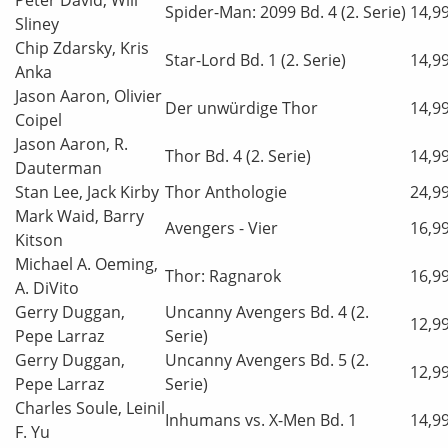
Spider-Man: 2099 Bd. 4 (2. Serie)
14,9
Sliney
Chip Zdarsky, Kris
Star-Lord Bd. 1 (2. Serie)
14,9
Anka
Jason Aaron, Olivier
Der unwürdige Thor
14,9
Coipel
Jason Aaron, R.
Thor Bd. 4 (2. Serie)
14,9
Dauterman
Stan Lee, Jack Kirby
Thor Anthologie
24,9
Mark Waid, Barry
Avengers - Vier
16,9
Kitson
Michael A. Oeming,
Thor: Ragnarok
16,9
A. DiVito
Gerry Duggan,
Uncanny Avengers Bd. 4 (2.
12,9
Pepe Larraz
Serie)
Gerry Duggan,
Uncanny Avengers Bd. 5 (2.
12,9
Pepe Larraz
Serie)
Charles Soule, Leinil
Inhumans vs. X-Men Bd. 1
14,9
F. Yu