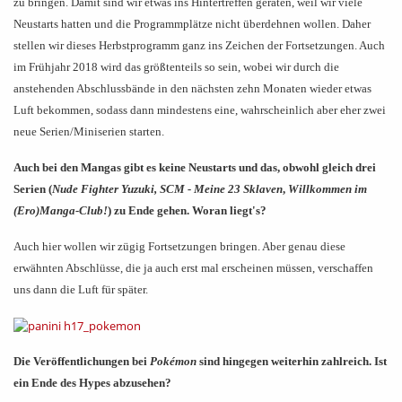
zu bringen. Damit sind wir etwas ins Hintertreffen geraten, weil wir viele
Neustarts hatten und die Programmplätze nicht überdehnen wollen. Daher
stellen wir dieses Herbstprogramm ganz ins Zeichen der Fortsetzungen. Auch
im Frühjahr 2018 wird das größtenteils so sein, wobei wir durch die
anstehenden Abschlussbände in den nächsten zehn Monaten wieder etwas
Luft bekommen, sodass dann mindestens eine, wahrscheinlich aber eher zwei
neue Serien/Miniserien starten.
Auch bei den Mangas gibt es keine Neustarts und das, obwohl gleich drei
Serien (
Nude Fighter Yuzuki,
SCM - Meine 23 Sklaven
,
Willkommen im
(Ero)Manga-Club!
) zu Ende gehen. Woran liegt's?
Auch hier wollen wir zügig Fortsetzungen bringen. Aber genau diese
erwähnten Abschlüsse, die ja auch erst mal erscheinen müssen, verschaffen
uns dann die Luft für später.
Die Veröffentlichungen bei
Pokémon
sind hingegen weiterhin zahlreich. Ist
ein Ende des Hypes abzusehen?