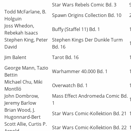
Star Wars Rebels Comic Bd. 3
Todd McFarlane, B.
Spawn Origins Collection Bd. 10
Holguin
Joss Whedon,
Buffy (Staffel 11) Bd. 1
Rebekah Isaacs
Stephen King, Peter
Stephen Kings Der Dunkle Turm
David
Bd. 16
Jim Balent
Tarot Bd. 16
George Mann, Tazio
Warhammer 40.000 Bd. 1
Bettin
Michael Chu, Miki
Overwatch Bd. 1
Montlló
John Dombrow,
Mass Effect Andromeda Comic Bd.
Jeremy Barlow
1
Brian Wood, J.
Star Wars Comic-Kollektion Bd. 21
Hugonnard-Bert
Scott Allie, Curtis P.
Star Wars Comic-Kollektion Bd. 22
Arnold