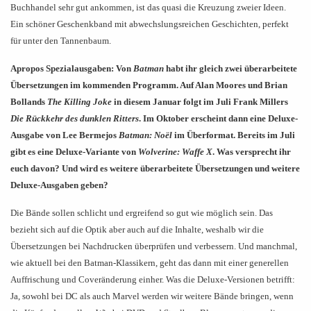
Buchhandel sehr gut ankommen, ist das quasi die Kreuzung zweier Ideen.
Ein schöner Geschenkband mit abwechslungsreichen Geschichten, perfekt
für unter den Tannenbaum.
Apropos Spezialausgaben: Von
Batman
habt ihr gleich zwei überarbeitete
Übersetzungen im kommenden Programm. Auf Alan Moores und Brian
Bollands
The Killing Joke
in diesem Januar folgt im Juli Frank Millers
Die Rückkehr des dunklen Ritters
. Im Oktober erscheint dann eine Deluxe-
Ausgabe von Lee Bermejos
Batman: Noël
im Überformat. Bereits im Juli
gibt es eine Deluxe-Variante von
Wolverine: Waffe X
. Was versprecht ihr
euch davon? Und wird es weitere überarbeitete Übersetzungen und weitere
Deluxe-Ausgaben geben?
Die Bände sollen schlicht und ergreifend so gut wie möglich sein. Das
bezieht sich auf die Optik aber auch auf die Inhalte, weshalb wir die
Übersetzungen bei Nachdrucken überprüfen und verbessern. Und manchmal,
wie aktuell bei den Batman-Klassikern, geht das dann mit einer generellen
Auffrischung und Coveränderung einher. Was die Deluxe-Versionen betrifft:
Ja, sowohl bei DC als auch Marvel werden wir weitere Bände bringen, wenn