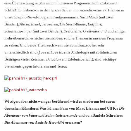
eine Überraschung ist, die sich mit unserem Programm nicht auskennen.
Schließlich haben wir in den letzten Jahren immer mehr
»
ernste
«
Themen in
unser Graphic-Novel-Programm aufgenommen. Nach
Marzi
(mit zwei
Bänden),
Alicia
,
Israel
,
Jerusalem
,
Die Stern-Bande
,
Entführt
,
Schattenspringer
(mit zwei Bänden),
Drei Steine
,
Großväterland
und einigen
mehr überrascht es sicher niemanden, solche Themen in unserem Programm
zu sehen. Und beide Titel, auch wenn sie vom Konzept her sehr
unterschiedlich sind (
Love is Love
ist eine Anthologie mit solidarischen
Beiträgen vieler Zeichner,
Bataclan
ein Erlebnisbericht), sind wichtige
Statements gegen Intoleranz und Terror.
Witziger, aber nicht weniger berührend wird es wiederum bei euren
deutschen Künstlern. Was können Fans von Marc Lizanos und Ulf K.s
Die
Abenteuer von Vater und Sohn: Geisterstunde
und von Daniela Schreiters
Die Abenteuer von Autistic Hero-Girl
erwarten?