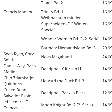
Titans Bd. 2
16,9
Francis Manapul
Trinity Bd. 1
16,9
Weihnachten mit den
Superhelden (DC Winter-
16,9
Special)
Wonder Woman Bd. 2 (2. Serie)
14,9
Batman: Niemandsland Bd. 3
29,9
Sean Ryan, Cory
Nova Megaband
24,0
Smith
Daniel Way, Paco
Deadpool: X für ein U
14,9
Medina
Chip Zdarsky, Joe
Howard the Duck Bd. 3
14,9
Quinones
Cullen Bunn,
Deadpool: Back in Black
12,9
Salvador Espin
Jeff Lemire, F.
Moon Knight Bd. 2 (2. Serie)
14,9
Francavilla