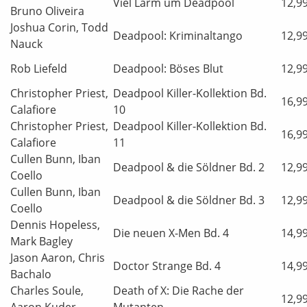
Viel Lärm um Deadpool
12,9
Bruno Oliveira
Joshua Corin, Todd
Deadpool: Kriminaltango
12,9
Nauck
Rob Liefeld
Deadpool: Böses Blut
12,9
Christopher Priest,
Deadpool Killer-Kollektion Bd.
16,9
Calafiore
10
Christopher Priest,
Deadpool Killer-Kollektion Bd.
16,9
Calafiore
11
Cullen Bunn, Iban
Deadpool & die Söldner Bd. 2
12,9
Coello
Cullen Bunn, Iban
Deadpool & die Söldner Bd. 3
12,9
Coello
Dennis Hopeless,
Die neuen X-Men Bd. 4
14,9
Mark Bagley
Jason Aaron, Chris
Doctor Strange Bd. 4
14,9
Bachalo
Charles Soule,
Death of X: Die Rache der
12,9
Aaron Kuder
Mutanten