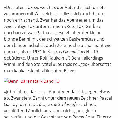
»Die roten Taxis«, welches der Vater der Schlümpfe
zusammen mit Will zeichnete, liest sich auch heute
noch erfrischend. Zwar hat das Abenteuer um das
zwielichtige Taxiunternehmen »Rote Taxi GmbH«
durchaus etwas Patina angesetzt, aber der kleine
blonde Benni mit der schwarzen Baskenmütze und
dem blauen Schal ist auch 2013 noch so charmant wie
damals, als er 1971 in Kaukas
Fix und Foxi
Nr. 19
debütierte. Unter Rolf Kauka hieß Benni allerdings
Winni und den Storytitel »Les taxis rouges« übersetzte
man kauka'esk mit »Die roten Blitze«.
»John-John«, das neue Abenteuer, fällt dagegen etwas
ab. Zwar sieht Benni unter dem neuen Zeichner Pascal
Garray, der heutzutage die
Schlümpfe
zeichnet,
verblüffend ähnlich aus, aber nicht ganz gleich
souverän, und die Geschichte von Peyos Sohn Thierry