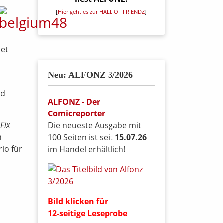
[
Hier geht es zur HALL OF FRIENDZ
]
net
Neu: ALFONZ 3/2026
nd
ALFONZ - Der
Comicreporter
e
Fix
Die neueste Ausgabe mit
h
100 Seiten ist seit
15.07.26
rio für
im Handel erhältlich!
Bild klicken für
12-seitige Leseprobe