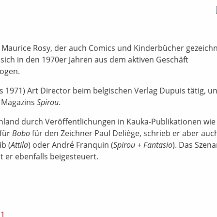
 Maurice Rosy, der auch Comics und Kinderbücher gezeich
e sich in den 1970er Jahren aus dem aktiven Geschäft
ogen.
is 1971) Art Director beim belgischen Verlag Dupuis tätig, u
s Magazins
Spirou
.
chland durch Veröffentlichungen in Kauka-Publikationen wi
 für
Bobo
für den Zeichner Paul Deliège, schrieb er aber auc
ib (
Attila
) oder André Franquin (
Spirou + Fantasio
). Das Szena
t er ebenfalls beigesteuert.