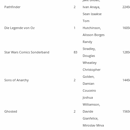
Jake Bilbao,
Pathfinder
2
Ivan Anaya,
224
S
Sean Izaakse
Tom
Die Legende von Oz
1
Hutchinson,
160
S
Alisson Borges
Randy
Stradley,
Star Wars Comics Sonderband
83
128
S
Douglas
Wheatley
Christopher
Golden,
Sons of Anarchy
2
144
S
Damian
Couceiro
Joshua
Williamson,
Ghosted
2
Davide
156
S
Gianfelice,
Miroslav Mrva