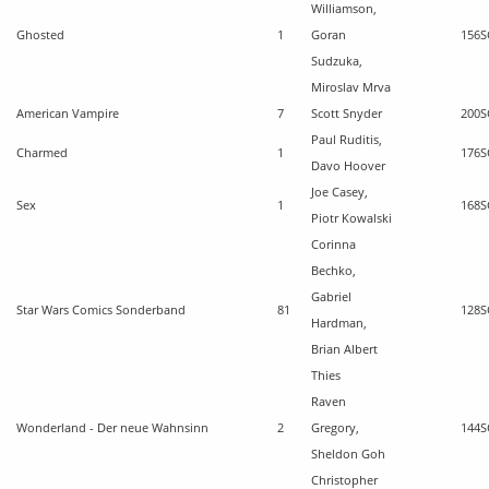
Williamson,
Ghosted
1
Goran
156
S
Sudzuka,
Miroslav Mrva
American Vampire
7
Scott Snyder
200
S
Paul Ruditis,
Charmed
1
176
S
Davo Hoover
Joe Casey,
Sex
1
168
S
Piotr Kowalski
Corinna
Bechko,
Gabriel
Star Wars Comics Sonderband
81
128
S
Hardman,
Brian Albert
Thies
Raven
Wonderland - Der neue Wahnsinn
2
Gregory,
144
S
Sheldon Goh
Christopher