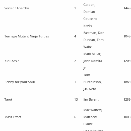
Golden,
Sons of Anarchy
1
144
S
Damian
Couceiro
Kevin
Eastman, Don
Teenage Mutant Ninja Turtles
4
104
S
Duncan, Tom
Waltz
Mark Millar,
Kick-Ass 3
2
John Romita
120
S
Jr.
Tom
Penny for your Soul
1
Hutchinson,
188
S
J.B. Neto
Tarot
13
Jim Balent
128
S
Mac Walters,
Mass Effect
6
Matthew
100
S
Clarke