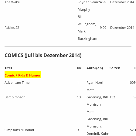
The Wake
Snyder, Sean
24,99
Dezember 2014
Murphy
Bill
Willingham,
Fables 22
19,99
Dezember 2014
Mark
Buckingham
COMICS (Juli bis Dezember 2014)
Titel
Nr.
Autor(en)
Seiten
E
Comic / Kids & Humor
Adventure Time
1
Ryan North
100
S
Matt
Bart Simpson
13
Groening, Bill
132
S
Morrison
Matt
Groening, Bill
Morrison,
Simpsons Mundart
3
52
H
Dominik Kuhn