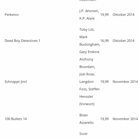
J.P. Ahonen,
Perkeros
19,99
Oktober 2014
K.P. Alare
Toby Litt,
Mark
Dead Boy Detectives 1
16,99
Oktober 2014
Buckingham,
Gary Erskine
Anthony
Bourdain,
Joel Rose,
Schnappt Jiro!
Langdon
19,99
November 2014
Foss, Steffen
Henssler
(Vorwort)
Brian
100 Bullets 14
19,99
November 2014
Azzarello
Scott