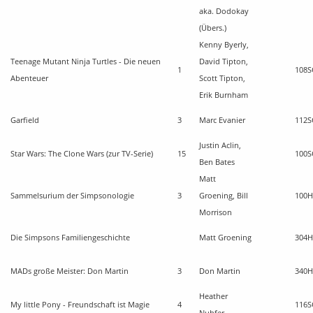
aka. Dodokay
(Übers.)
Kenny Byerly,
Teenage Mutant Ninja Turtles - Die neuen
David Tipton,
1
108
S
Abenteuer
Scott Tipton,
Erik Burnham
Garfield
3
Marc Evanier
112
S
Justin Aclin,
Star Wars: The Clone Wars (zur TV-Serie)
15
100
S
Ben Bates
Matt
Sammelsurium der Simpsonologie
3
Groening, Bill
100
H
Morrison
Die Simpsons Familiengeschichte
Matt Groening
304
H
MADs große Meister: Don Martin
3
Don Martin
340
H
Heather
My little Pony - Freundschaft ist Magie
4
116
S