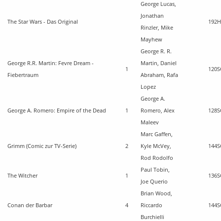
George Lucas,
Jonathan
The Star Wars - Das Original
192
H
Rinzler, Mike
Mayhew
George R. R.
George R.R. Martin: Fevre Dream -
Martin, Daniel
1
120
S
Fiebertraum
Abraham, Rafa
Lopez
George A.
George A. Romero: Empire of the Dead
1
Romero, Alex
128
S
Maleev
Marc Gaffen,
Grimm (Comic zur TV-Serie)
2
Kyle McVey,
144
S
Rod Rodolfo
Paul Tobin,
The Witcher
1
136
S
Joe Querio
Brian Wood,
Conan der Barbar
4
Riccardo
144
S
Burchielli