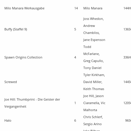
Milo Manara Werkausgabe
14
Milo Manara
144
H
Joss Whedon,
Andrew
Buffy (Staffel 9)
5
136
S
Chambliss,
Jane Espenson
Todd
McFarlane,
Spawn Origins Collection
4
336
H
Greg Capullo,
Tony Daniel
Tyler Kirkham,
Screwed
David Miller,
144
S
Keith Thomas
Joe Hill, Jason
Joe Hill: Thumbprint - Die Geister der
1
Ciaramella, Vic
120
S
Vergangenheit
Malhorta
Chris Schlerf,
Halo
6
96
S
Sergio Arino