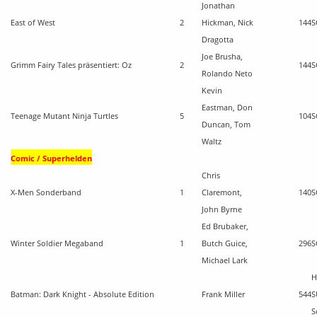
Jonathan
East of West
2
Hickman, Nick
144
S
Dragotta
Joe Brusha,
Grimm Fairy Tales präsentiert: Oz
2
144
S
Rolando Neto
Kevin
Eastman, Don
Teenage Mutant Ninja Turtles
5
104
S
Duncan, Tom
Waltz
Comic / Superhelden
Chris
X-Men Sonderband
1
Claremont,
140
S
John Byrne
Ed Brubaker,
Winter Soldier Megaband
1
Butch Guice,
296
S
Michael Lark
H
Batman: Dark Knight - Absolute Edition
Frank Miller
544
S
S