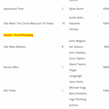
Nuhfer
Adventure Time
2
Ryan North
100
S
Justin Aclin,
Star Wars: The Clone Wars (zur TV-Serie)
16
Eduardo
100
S
Ferrara
Comic / Sci-Fi/Fantasy
John Wagner,
Star Wars Masters
8
Ian Gibson,
96
S
John Nadeau
Scott Tipton,
David Tipton,
Doctor Who
1
180
S
Roger
Langridge
Yann Krehl,
Michael Vogt,
Die Toten
1
144
S
Boris Kiselicki,
Ingo Römling
Joshua