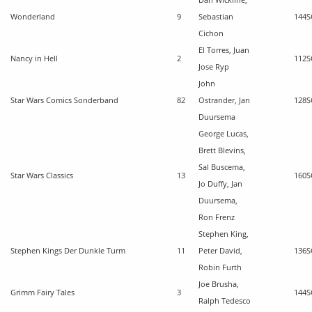
Dan Wickline,
Wonderland
9
Sebastian
144
S
Cichon
El Torres, Juan
Nancy in Hell
2
112
S
Jose Ryp
John
Star Wars Comics Sonderband
82
Ostrander, Jan
128
S
Duursema
George Lucas,
Brett Blevins,
Sal Buscema,
Star Wars Classics
13
160
S
Jo Duffy, Jan
Duursema,
Ron Frenz
Stephen King,
Stephen Kings Der Dunkle Turm
11
Peter David,
136
S
Robin Furth
Joe Brusha,
Grimm Fairy Tales
3
144
S
Ralph Tedesco