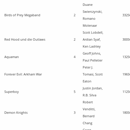
Duane
Swierczynski,
Birds of Prey Megaband
2
332
S
Romano
Molenaar
Scott Lobdell,
Red Hood und die Outlaws
2
Ardian Syaf,
300
S
Ken Lashley
Geoff Johns,
Aquaman
4
132
S
Paul Pelletier
Peter J.
Forever Evil: Arkham War
Tomasi, Scott
196
S
Eaton
Justin Jordan,
Superboy
5
112
S
R.B. Silva
Robert
Venditti,
Demon Knights
3
180
S
Bernard
Chang