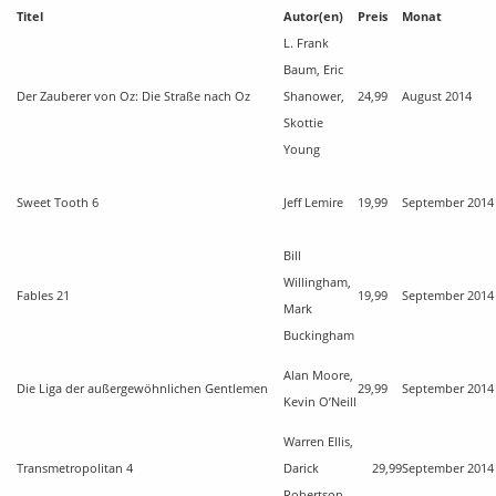
Titel
Autor(en)
Preis
Monat
L. Frank
Baum, Eric
Der Zauberer von Oz: Die Straße nach Oz
Shanower,
24,99
August 2014
Skottie
Young
Sweet Tooth 6
Jeff Lemire
19,99
September 2014
Bill
Willingham,
Fables 21
19,99
September 2014
Mark
Buckingham
Alan Moore,
Die Liga der außergewöhnlichen Gentlemen
29,99
September 2014
Kevin O’Neill
Warren Ellis,
Transmetropolitan 4
Darick
29,99
September 2014
Robertson