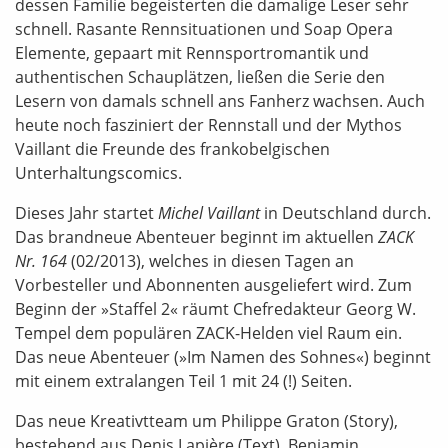
dessen Familie begeisterten die damalige Leser sehr
schnell. Rasante Rennsituationen und Soap Opera
Elemente, gepaart mit Rennsportromantik und
authentischen Schauplätzen, ließen die Serie den
Lesern von damals schnell ans Fanherz wachsen. Auch
heute noch fasziniert der Rennstall und der Mythos
Vaillant die Freunde des frankobelgischen
Unterhaltungscomics.
Dieses Jahr startet
Michel Vaillant
in Deutschland durch.
Das brandneue Abenteuer beginnt im aktuellen
ZACK
Nr. 164
(02/2013), welches in diesen Tagen an
Vorbesteller und Abonnenten ausgeliefert wird. Zum
Beginn der »Staffel 2« räumt Chefredakteur Georg W.
Tempel dem populären ZACK-Helden viel Raum ein.
Das neue Abenteuer (»Im Namen des Sohnes«) beginnt
mit einem extralangen Teil 1 mit 24 (!) Seiten.
Das neue Kreativtteam um Philippe Graton (Story),
bestehend aus Denis Lapière (Text), Benjamin