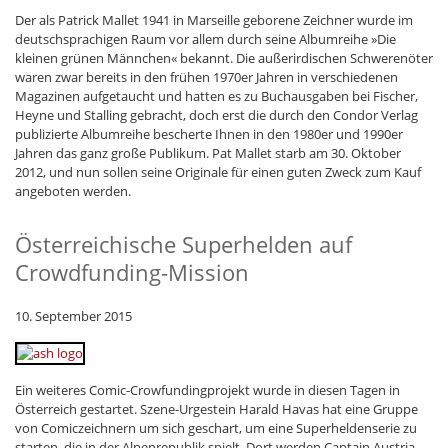
Der als Patrick Mallet 1941 in Marseille geborene Zeichner wurde im
deutschsprachigen Raum vor allem durch seine Albumreihe »Die
kleinen grünen Männchen« bekannt. Die außerirdischen Schwerenöter
waren zwar bereits in den frühen 1970er Jahren in verschiedenen
Magazinen aufgetaucht und hatten es zu Buchausgaben bei Fischer,
Heyne und Stalling gebracht, doch erst die durch den Condor Verlag
publizierte Albumreihe bescherte Ihnen in den 1980er und 1990er
Jahren das ganz große Publikum. Pat Mallet starb am 30. Oktober
2012, und nun sollen seine Originale für einen guten Zweck zum Kauf
angeboten werden.
Österreichische Superhelden auf
Crowdfunding-Mission
10. September 2015
Ein weiteres Comic-Crowfundingprojekt wurde in diesen Tagen in
Österreich gestartet. Szene-Urgestein Harald Havas hat eine Gruppe
von Comiczeichnern um sich geschart, um eine Superheldenserie zu
starten, die in der Alpenrepublik spielt. Dort werden Captain Austria,